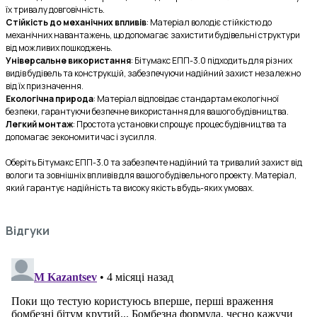
їх тривалу довговічність.
Стійкість до механічних впливів
: Матеріал володіє стійкістю до 
механічних навантажень, що допомагає захистити будівельні структури 
від можливих пошкоджень.
Універсальне використання
: Бітумакс ЕПП-3.0 підходить для різних 
видів будівель та конструкцій, забезпечуючи надійний захист незалежно 
від їх призначення.
Екологічна природа
: Матеріал відповідає стандартам екологічної 
безпеки, гарантуючи безпечне використання для вашого будівництва.
Легкий монтаж
: Простота установки спрощує процес будівництва та 
допомагає зекономити час і зусилля.
Оберіть Бітумакс ЕПП-3.0 та забезпечте надійний та тривалий захист від 
вологи та зовнішніх впливів для вашого будівельного проекту. Матеріал, 
який гарантує надійність та високу якість в будь-яких умовах.
Відгуки