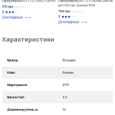
Евроруберойд ХПП 2,0 (15м2) УЦІНКА
Євроруберойд ХКП-3.5 Уцінка Ціна за
рул 750 грн. Знижка 30%
1111 грн
за рулон
700 грн
за рулон
3
3
Докладніше
Докладніше
Характеристики
Бренд:
Бітумакс
Клас:
Економ
Маркування:
ЕПП
Вага кг/м2:
3.0
Довжина рулона, м:
10