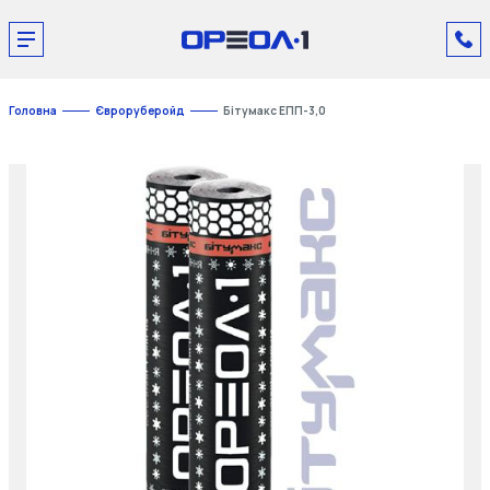
Головна
Євроруберойд
Бітумакс ЕПП-3,0