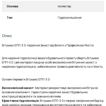
Основа:
поліестер
Тип:
Гідроізоляційний
Опис
Бітумакс ЕПП-3.0: Надійний Захист від Вологи з Професійною Якістю
Для надійної гідроізоляції вашого будівельного проекту оберіть Бітумакс 
ЕПП-3.0. Цей матеріал поєднує в собі високоякісний бітумний захист з 
надійною гідроізоляцією, забезпечуючи тривалу довговічність та стійкість.
Основні переваги Бітумакс ЕПП-3.0:
Високоякісний захист
: Матеріал використовує високоякісний бітум як 
основний компонент, гарантуючи надійний захист будівельних 
конструкцій від вологи та зовнішніх впливів.
Ефективна гідроізоляція
: Бітумакс ЕПП-3.0 створює непроникний бар'єр, 
який надійно захищає приміщення від потрапляння вологи та забезпечує 