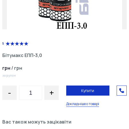
5
Бітумакс ЕПП-3,0
грн
/
грн
за рулон
-
+
Купити
Докладніше о товарі
Вас також можуть зацікавіти