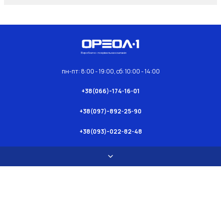
Виробничо-покрівельна компанія
пн-пт: 8:00 - 19:00, сб: 10:00 - 14:00
+38(066)-174-16-01
+38(097)-892-25-90
+38(093)-022-82-48
Каталог
О нас
Ⓒ 2026, ООО “Ореол-1”
Эвроруберойд
О компанії
Мастики, праймери
Відгуки
Герметики
Статі
Підкладочний килим
Шлакоблок