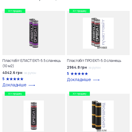
Хіт продажу
Хіт продажу
Пластобіт ЕЛАСТ ЕКП-5.5 сланець
Пластобіт ПРО ЕКП-5.0 сланець
(10 м2)
2964.8 грн
за рулон
4042.6 грн
за рулон
5
5
Докладніше
Докладніше
Хіт продажу
Хіт продажу