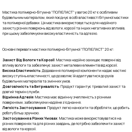
Мастика полімерно-бітумна "ПОЛІЕЛАСТ" у вагою 20 кг є особливим 
будівельним матеріалом, який поєднує в собі властивості бітумної мастики 
та полімерної добавки. Ця мастика використовується для надійного 
захисту різних поверхонь від вологи, корозії та інших негативних впливів, 
при цьому забезпечуючи високу еластичність та адгезію.
Основні переваги мастики полімерно-бітумної "ПОЛІЕЛАСТ" 20 кг:
Захист Від Вологи та Корозії
: Мастика надійно захищає поверхні від 
впливу вологи та забезпечує захист металевих елементів від корозії.
Висока Еластичність
: Додавання полімерної компоненти надає мастикі 
високу ступінь еластичності, що дозволяє їй адаптуватися до рухів 
будівельних матеріалів та змінних умов.
Довговічність та Витривалість
: Продукт гарантує тривалий захист та 
довгий термін служби.
Відмінна Адгезія
: Мастика має відмінну зчепленість з різними 
поверхнями, забезпечуючи надійне з'єднання.
Легкість Застосування
: Продукт легко наносити та обробляти, що робить 
роботу більш зручною.
Застосування в Різних Умовах
: Мастика може використовуватися на 
різних поверхнях та для різних завдань, де потрібно забезпечити захист 
від вологи та корозії.