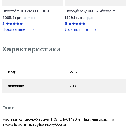
Пластобіт ОПТИМА ЕПП 10м
Євроруберойд ХКП-3.5 базальт
2005.6 грн
1349.1 грн
за рулон
за рулон
5
5
Докладніше
Докладніше
Характеристики
Код:
R-18
Фасовка:
20 кг
Опис
Мастика полімерно-бітумна "ПОЛІЕЛАСТ" 20 кг: Надійний Захист та 
Висока Еластичність у Великому Обсязі